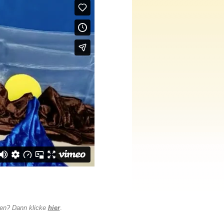
en? Dann klicke
hier
.