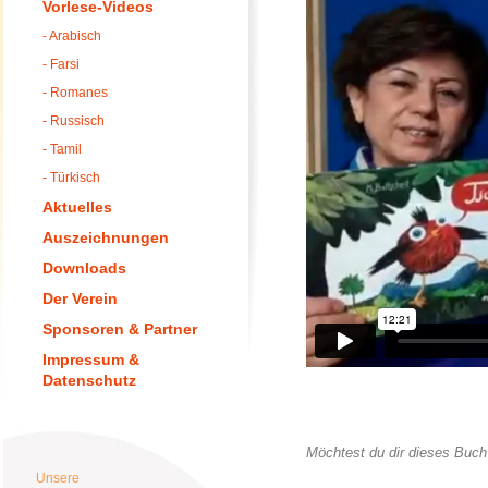
Vorlese-Videos
- Arabisch
- Farsi
- Romanes
- Russisch
- Tamil
- Türkisch
Aktuelles
Auszeichnungen
Downloads
Der Verein
Sponsoren & Partner
Impressum &
Datenschutz
Möchtest du dir dieses Buch
Unsere