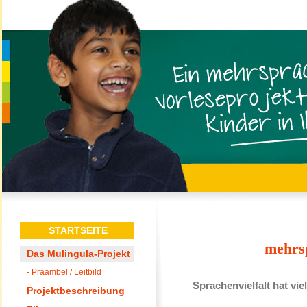
STARTSEITE
mehrsp
Das Mulingula-Projekt
- Präambel / Leitbild
Sprachenvielfalt hat vi
Projektbeschreibung