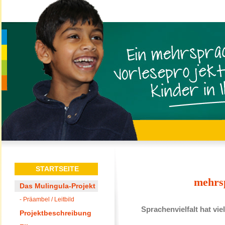
STARTSEITE
mehrsp
Das Mulingula-Projekt
- Präambel / Leitbild
Sprachenvielfalt hat vi
Projektbeschreibung